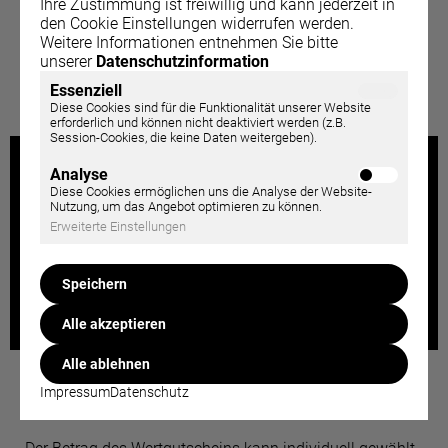
Dieser Gutschein kann nur im Café in Ochsenhausen
Ihre Zustimmung ist freiwillig und kann jederzeit in
eingelöst werden.
den Cookie Einstellungen widerrufen werden.
Weitere Informationen entnehmen Sie bitte
unserer
Datenschutzinformation
inkl. MwSt.
36,50 €
Essenziell
JETZT KAUFEN
Diese Cookies sind für die Funktionalität unserer Website
erforderlich und können nicht deaktiviert werden (z.B.
Session-Cookies, die keine Daten weitergeben).
Analyse
Diese Cookies ermöglichen uns die Analyse der Website-
Nutzung, um das Angebot optimieren zu können.
Erweiterte Einstellungen
Speichern
Alle akzeptieren
Alle ablehnen
Impressum
Datenschutz
WERTGUTSCHEIN